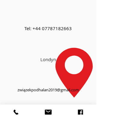
Tel:
+44
07787182663
Londyn
związekpodhalan2019@gmail.com
O NAS
Działalność Związku opiera się na pracy społecznej
ogółu członków. Związek Podhalan w Zjednoczonym