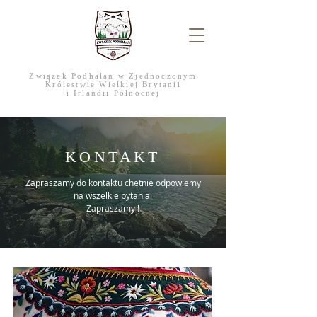
Związek Podhalan w Zjednoczonym
Królestwie Wielkiej Brytanii
i Irlandii Północnej
KONTAKT
Zapraszamy do kontaktu chętnie odpowiemy
na wszelkie pytania
Zapraszamy !