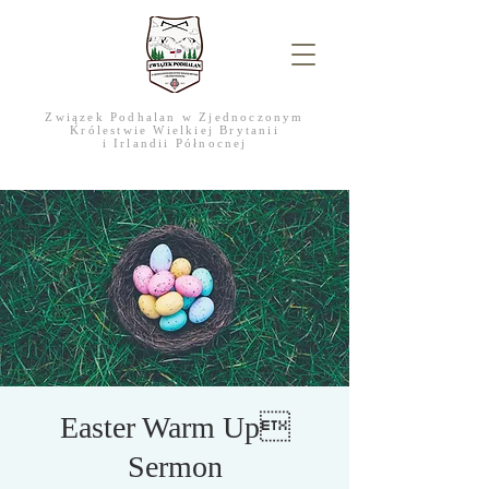
Związek Podhalan w Zjednoczonym
Królestwie Wielkiej Brytanii
i Irlandii Północnej
Easter Warm Up
Sermon