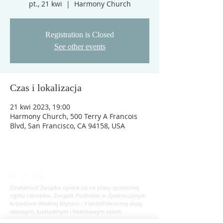
pt., 21 kwi
  |  
Harmony Church
Registration is Closed
See other events
Czas i lokalizacja
21 kwi 2023, 19:00
Harmony Church, 500 Terry A Francois
Blvd, San Francisco, CA 94158, USA
O NAS
Działalność Związku opiera się na pracy społecznej
ogółu członków. Związek Podhalan w Zjednoczonym
Królestwie Wielkiej Brytanii i IrlandiiPółnocnej służy
ideowym, kulturalnym i finansowym celom