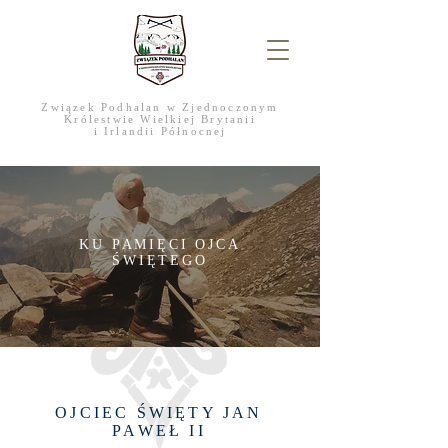
Związek Podhalan w Zjednoczonym
Królestwie Wielkiej Brytanii
i Irlandii Północnej
KU PAMIĘCI OJCA
ŚWIĘTEGO
OJCIEC ŚWIĘTY JAN
PAWEŁ II