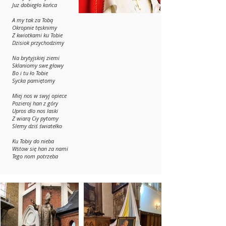
Juz dobiegło końca
A my tak za Tobą
Okropnie tęsknimy
Z kwiotkami ku Tobie
Dzisiok przychodzimy
Na brytyjskiej ziemi
Sklaniomy swe głowy
Bo i tu ło Tobie
Sycka pamiętomy
Miej nos w swyj opiece
Pozieroj han z góry
Upros dlo nos laski
Z wiarą Ciy pytomy
Slemy dziś światełko
Ku Tobiy do nieba
Wstow się han za nami
Tego nom potrzeba