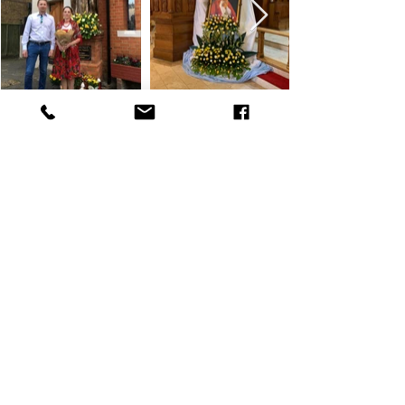
O NAS
Działalność Związku opiera się na pracy społecznej
ogółu członków. Związek Podhalan w Zjednoczonym
Królestwie Wielkiej Brytanii i IrlandiiPółnocnej służy
ideowym, kulturalnym i finansowym celom
KONTAKT
07787182663
Londyn